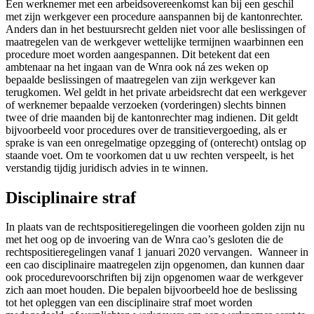
Een werknemer met een arbeidsovereenkomst kan bij een geschil
met zijn werkgever een procedure aanspannen bij de kantonrechter.
Anders dan in het bestuursrecht gelden niet voor alle beslissingen of
maatregelen van de werkgever wettelijke termijnen waarbinnen een
procedure moet worden aangespannen. Dit betekent dat een
ambtenaar na het ingaan van de Wnra ook ná zes weken op
bepaalde beslissingen of maatregelen van zijn werkgever kan
terugkomen. Wel geldt in het private arbeidsrecht dat een werkgever
of werknemer bepaalde verzoeken (vorderingen) slechts binnen
twee of drie maanden bij de kantonrechter mag indienen. Dit geldt
bijvoorbeeld voor procedures over de transitievergoeding, als er
sprake is van een onregelmatige opzegging of (onterecht) ontslag op
staande voet. Om te voorkomen dat u uw rechten verspeelt, is het
verstandig tijdig juridisch advies in te winnen.
Disciplinaire straf
In plaats van de rechtspositieregelingen die voorheen golden zijn nu
met het oog op de invoering van de Wnra cao’s gesloten die de
rechtspositieregelingen vanaf 1 januari 2020 vervangen. Wanneer in
een cao disciplinaire maatregelen zijn opgenomen, dan kunnen daar
ook procedurevoorschriften bij zijn opgenomen waar de werkgever
zich aan moet houden. Die bepalen bijvoorbeeld hoe de beslissing
tot het opleggen van een disciplinaire straf moet worden